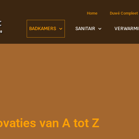
Home
Duwé Compleet
BADKAMERS
SANITAIR
VERWARMI
aties van A tot Z