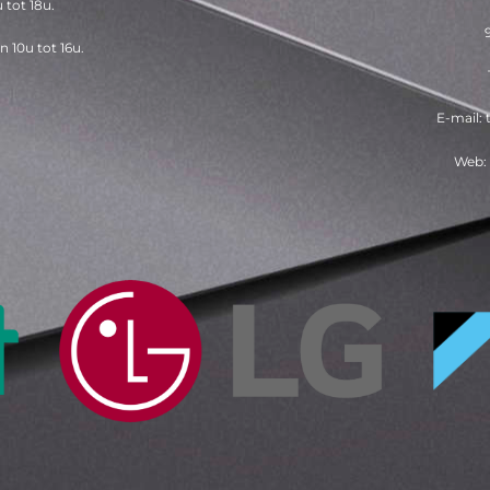
 tot 18u.
 10u tot 16u.
E-mail:
Web: