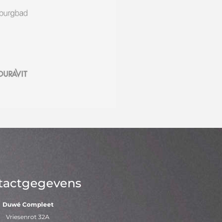
tactgegevens
Duwé Compleet
Vriesenrot 32A