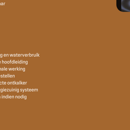
aar
g en waterverbruik
e hoofdleiding
male werking
stellen
cte ontkalker
rgiezuinig systeem
 indien nodig