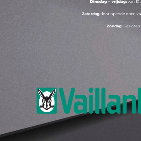
Dinsdag – vrijdag
:
van 10u
Zaterdag
doorlopende open van
Zondag:
Gesloten