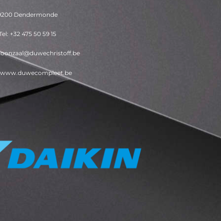
9200 Dendermonde
Tel: +32 475 50 59 15
 toonzaal@duwechristoff.be
 www.duwecompleet.be