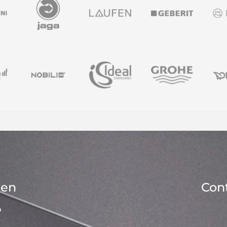
ren
Con
n